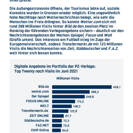
Smartphone.
Die Außengastronomie öffnete, der Tourismus lebte auf, soziale
Kontakte wurden in Grenzen wieder möglich. Eine ungewöhnlich
hohe Nachfrage nach Wetternachrichten belegt, wie sehr die
Menschen ins Freie drängten. So konnte
Wetter.com
sich mit
rund 288 Millionen Visits hinter
Bild.de
den zweiten Platz im
Ranking der führenden Verlagsangebote sichern – deutlich vor den
Nachrichtenangeboten der Marken
Spiegel
,
Focus
und
Welt
(Grafik unten). Das Interesse am Fußball stieg im Zuge der
Europameisterschaft, sodass
Transfermarkt.de
mit 123 Millionen
Visits die Nachrichtenseiten von
Zeit
,
Süddeutscher
und
F.A.Z.
weit hinter sich lassen konnte.