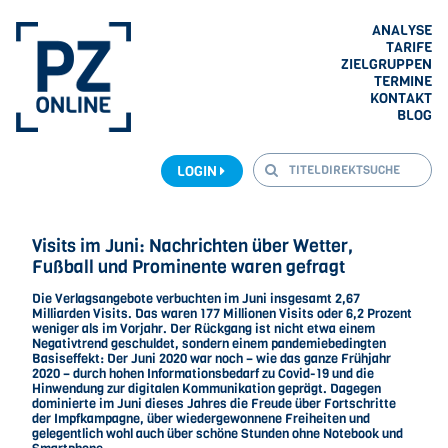
ANALYSE
TARIFE
ZIELGRUPPEN
TERMINE
KONTAKT
BLOG
LOGIN
Visits im Juni: Nachrichten über Wetter,
Fußball und Prominente waren gefragt
Die Verlagsangebote verbuchten im Juni insgesamt 2,67
Milliarden Visits. Das waren 177 Millionen Visits oder 6,2 Prozent
weniger als im Vorjahr. Der Rückgang ist nicht etwa einem
Negativtrend geschuldet, sondern einem pandemiebedingten
Basiseffekt: Der Juni 2020 war noch – wie das ganze Frühjahr
2020 – durch hohen Informationsbedarf zu Covid-19 und die
Hinwendung zur digitalen Kommunikation geprägt. Dagegen
dominierte im Juni dieses Jahres die Freude über Fortschritte
der Impfkampagne, über wiedergewonnene Freiheiten und
gelegentlich wohl auch über schöne Stunden ohne Notebook und