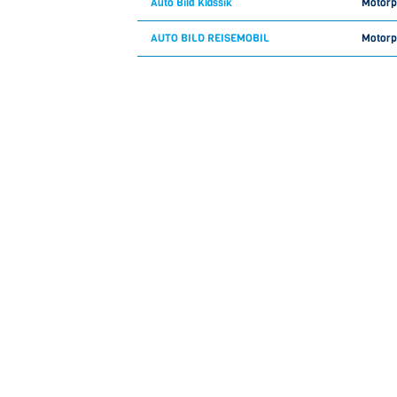
Auto Bild Klassik
Motorp
AUTO BILD REISEMOBIL
Motorp
Auto Bild Sportscars
Motorp
AUTO MOTOR UND SPORT
Motorp
AUTO STRASSENVERKEHR
Motorp
AUTO TEST (in Sport Bild)
Motorp
AUTO ZEITUNG
Motorp
Auto Zeitung Classic Cars
Motorp
wöchen
Avanti
Frauenzeitsch
Wohn
AW Architektur & Wohnen
Gartenzeitsch
Barbie
Kinderzeitsch