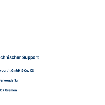
chnischer Support
wport it GmbH & Co. KG
ferwende 3a
357 Bremen