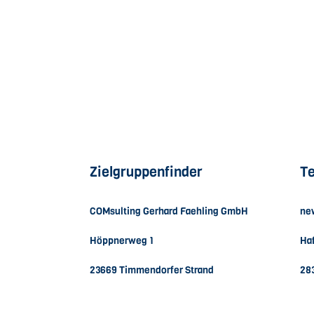
Zielgruppenfinder
Te
COMsulting Gerhard Faehling GmbH
ne
Höppnerweg 1
Ha
23669 Timmendorfer Strand
28