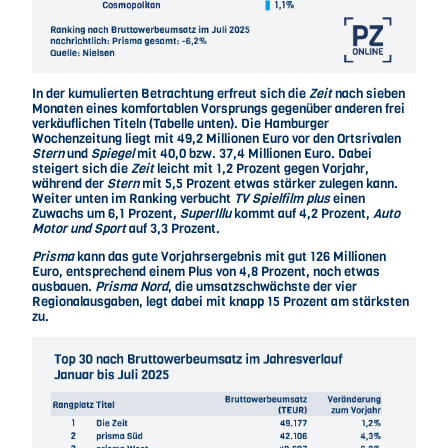
In der kumulierten Betrachtung erfreut sich die
Zeit
nach sieben
Monaten eines komfortablen Vorsprungs gegenüber anderen frei
verkäuflichen Titeln (Tabelle unten). Die Hamburger
Wochenzeitung liegt mit 49,2 Millionen Euro vor den Ortsrivalen
Stern
und
Spiegel
mit 40,0 bzw. 37,4 Millionen Euro. Dabei
steigert sich die
Zeit
leicht mit 1,2 Prozent gegen Vorjahr,
während der
Stern
mit 5,5 Prozent etwas stärker zulegen kann.
Weiter unten im Ranking verbucht
TV Spielfilm plus
einen
Zuwachs um 6,1 Prozent,
SuperIllu
kommt auf 4,2 Prozent,
Auto
Motor und Sport
auf 3,3 Prozent.
Prisma
kann das gute Vorjahrsergebnis mit gut 126 Millionen
Euro, entsprechend einem Plus von 4,8 Prozent, noch etwas
ausbauen.
Prisma Nord
, die umsatzschwächste der vier
Regionalausgaben, legt dabei mit knapp 15 Prozent am stärksten
zu.