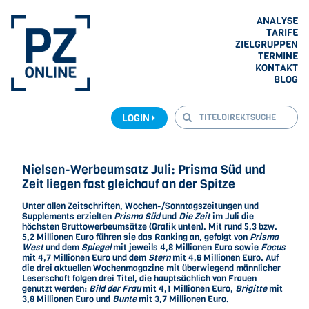
ANALYSE
TARIFE
ZIELGRUPPEN
TERMINE
KONTAKT
BLOG
LOGIN
Nielsen-Werbeumsatz Juli: Prisma Süd und
Zeit liegen fast gleichauf an der Spitze
Unter allen Zeitschriften, Wochen-/Sonntagszeitungen und
Supplements erzielten
Prisma Süd
und
Die Zeit
im Juli die
höchsten Bruttowerbeumsätze (Grafik unten). Mit rund 5,3 bzw.
5,2 Millionen Euro führen sie das Ranking an, gefolgt von
Prisma
West
und dem
Spiegel
mit jeweils 4,8 Millionen Euro sowie
Focus
mit 4,7 Millionen Euro und dem
Stern
mit 4,6 Millionen Euro. Auf
die drei aktuellen Wochenmagazine mit überwiegend männlicher
Leserschaft folgen drei Titel, die hauptsächlich von Frauen
genutzt werden:
Bild der Frau
mit 4,1 Millionen Euro,
Brigitte
mit
3,8 Millionen Euro und
Bunte
mit 3,7 Millionen Euro.