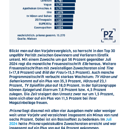
Blickt man auf den Vorjahrsvergleich, so herrscht in den Top 30
ungefähr Parität zwischen Gewinnern und Verlierern (Grafik
unten). Mit einem Zuwachs um gut 56 Prozent gegenüber Juli
2024 ragt die monatliche Frauenzeitschrift
Elle
heraus. Weitere
Frauenzeitschriften mit zweistelligen Zuwachsraten sind
Tina
(+17,8 Prozent) und
Bild der Frau
(+15,5 Prozent). Auch manche
Programmzeitschrift verbucht starkes Wachstum:
TV Hören und
Sehen
kommt auf ein Plus von 35,3 Prozent,
Hörzu
auf 23,1
Prozent,
TV Spielfilm plus
auf 18,0 Prozent. In der Spitzengruppe
können
Spiegel
und
Stern
um 7,6 Prozent bzw. 4,5 Prozent
zulegen. Die
Zeit
steigert den Umsatz zwar nur um 1,5 Prozent,
kann sich aber auf ein Plus von 11,5 Prozent bei ihrer
Magazinbeilage freuen.
Prisma
liegt diesmal mit allen vier Ausgaben mehr oder weniger
weit unter Vorjahr und verzeichnet insgesamt ein Minus von rund
sechs Prozent. Dabei ist ein Basiseffekt zu bedenken: Im
Juli
2024
hatte
Prisma
spektakuläre Zuwachsraten erreicht und war
insgesamt auf ein Plus von gut 64 Prozent gekommen.