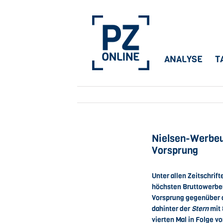
Skip
to
content
ANALYSE
T
Nielsen-Werbeu
Vorsprung
Unter allen Zeitschri
höchsten Bruttowerbeum
Vorsprung gegenüber d
dahinter der
Stern
mit 
vierten Mal in Folge 