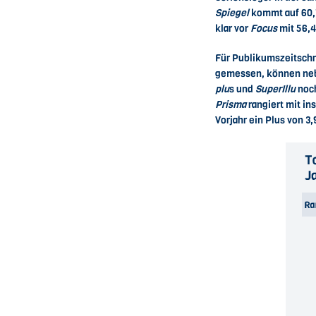
Spiegel
kommt auf 60,7 
klar vor
Focus
mit 56,4
Für Publikumszeitschr
gemessen, können n
plu
s und
SuperIllu
noch
Prisma
rangiert mit in
Vorjahr ein Plus von 3,