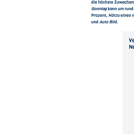
die höchste Zuwachsra
Sonntag
kann um rund 
Prozent,
Hörzu
eines v
und
Auto Bild
.