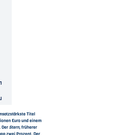
satzstärkste Titel
llionen Euro und einem
. Der
Stern
, früherer
app zwei Prozent. Der