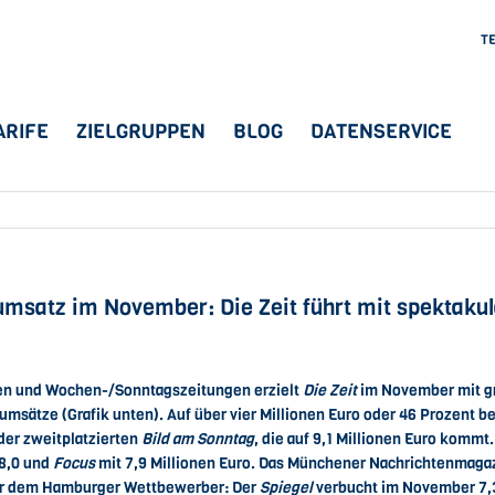
T
ARIFE
ZIELGRUPPEN
BLOG
DATENSERVICE
msatz im November: Die Zeit führt mit spektaku
ften und Wochen-/Sonntagszeitungen erzielt
Die Zeit
im November mit g
sätze (Grafik unten). Auf über vier Millionen Euro oder 46 Prozent bel
er zweitplatzierten
Bild am Sonntag
, die auf 9,1 Millionen Euro kommt.
8,0 und
Focus
mit 7,9 Millionen Euro. Das Münchener Nachrichtenmagaz
vor dem Hamburger Wettbewerber: Der
Spiegel
verbucht im November 7,3