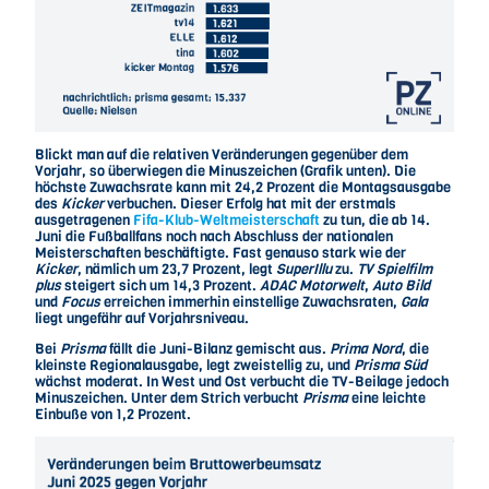
Blickt man auf die relativen Veränderungen gegenüber dem
Vorjahr, so überwiegen die Minuszeichen (Grafik unten). Die
höchste Zuwachsrate kann mit 24,2 Prozent die Montagsausgabe
des
Kicker
verbuchen. Dieser Erfolg hat mit der erstmals
ausgetragenen
Fifa-Klub-Weltmeisterschaft
zu tun, die ab 14.
Juni die Fußballfans noch nach Abschluss der nationalen
Meisterschaften beschäftigte. Fast genauso stark wie der
Kicker
, nämlich um 23,7 Prozent, legt
SuperIllu
zu.
TV Spielfilm
plus
steigert sich um 14,3 Prozent.
ADAC Motorwelt
,
Auto Bild
und
Focus
erreichen immerhin einstellige Zuwachsraten,
Gala
liegt ungefähr auf Vorjahrsniveau.
Bei
Prisma
fällt die Juni-Bilanz gemischt aus.
Prima Nord
, die
kleinste Regionalausgabe, legt zweistellig zu, und
Prisma Süd
wächst moderat. In West und Ost verbucht die TV-Beilage jedoch
Minuszeichen. Unter dem Strich verbucht
Prisma
eine leichte
Einbuße von 1,2 Prozent.