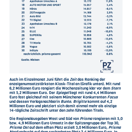
Auch im Einzelmonat Juni führt die
Zeit
das Ranking der
anzeigenumsatzstärksten Kiosk-Titel an (Grafik unten). Mit rund
6,2 Millionen Euro rangiert die Wochenzeitung klar vor dem
Stern
mit 5,2 Millionen Euro. Der
Spiegel
liegt mit rund 4,4 Millionen
Euro fast gleichauf mit seinem Münchener Konkurrenten
Focus
und dessen Verlagsnachbarin
Bunte
.
Brigitte
kommt auf 4,2
Millionen Euro und platziert sich damit einmal mehr als einzige
14-tägliche Zeitschrift unter den zehn führenden Titeln.
Die Regionalausgaben West und Süd von
Prisma
rangieren mit 5,0
bzw. 4,9 Millionen Euro Umsatz in der Spitzengruppe der Top 30,
Prisma Ost
auf dem elften Platz erzielt 3,0 Millionen Euro,
Prisma
Nord
verbucht auf dem sechzehnten Platz 2,4 Millionen Euro. In