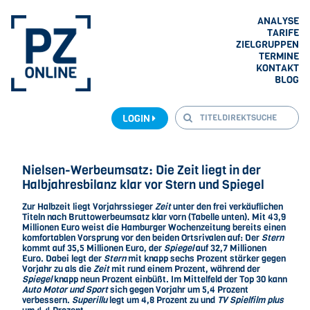
ANALYSE
TARIFE
ZIELGRUPPEN
TERMINE
KONTAKT
BLOG
LOGIN
Nielsen-Werbeumsatz: Die Zeit liegt in der
Halbjahresbilanz klar vor Stern und Spiegel
Zur Halbzeit liegt Vorjahrssieger
Zeit
unter den frei verkäuflichen
Titeln nach Bruttowerbeumsatz klar vorn (Tabelle unten). Mit 43,9
Millionen Euro weist die Hamburger Wochenzeitung bereits einen
komfortablen Vorsprung vor den beiden Ortsrivalen auf: Der
Stern
kommt auf 35,5 Millionen Euro, der
Spiegel
auf 32,7 Millionen
Euro. Dabei legt der
Stern
mit knapp sechs Prozent stärker gegen
Vorjahr zu als die
Zeit
mit rund einem Prozent, während der
Spiegel
knapp neun Prozent einbüßt. Im Mittelfeld der Top 30 kann
Auto Motor und Sport
sich gegen Vorjahr um 5,4 Prozent
verbessern.
Superillu
legt um 4,8 Prozent zu und
TV Spielfilm plus